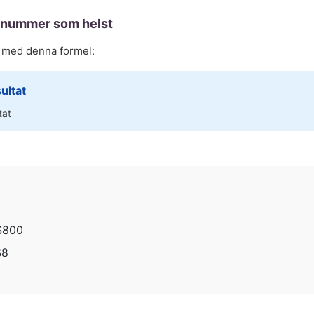
t nummer som helst
t med denna formel:
ultat
tat
$
800
$
8