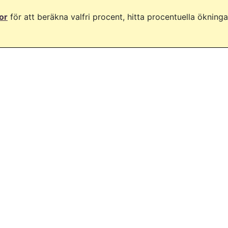
or
för att beräkna valfri procent, hitta procentuella ökning