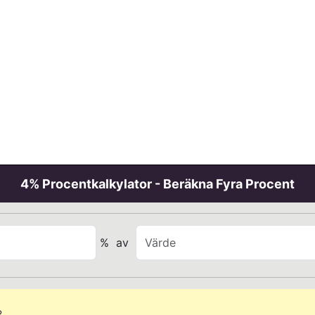
4% Procentkalkylator - Beräkna Fyra Procent
%
av
?