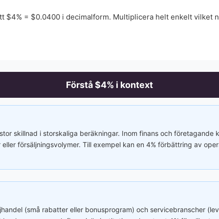
tt $
4
% = $
0.0400
i decimalform. Multiplicera helt enkelt vilke
Förstå $
4
% i kontext
or skillnad i storskaliga beräkningar. Inom finans och företagand
ller försäljningsvolymer. Till exempel kan en 4% förbättring av operati
andel (små rabatter eller bonusprogram) och servicebranscher (leve