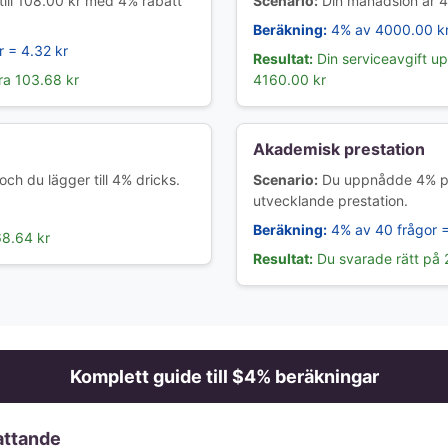
 till 108.00 kr med 4% rabatt
Scenario:
Din månadslön är 4
Beräkning:
4% av 4000.00 kr
 = 4.32 kr
Resultat:
Din serviceavgift upp
ra 103.68 kr
4160.00 kr
Akademisk prestation
och du lägger till 4% dricks.
Scenario:
Du uppnådde 4% på 
utvecklande prestation.
Beräkning:
4% av 40 frågor =
68.64 kr
Resultat:
Du svarade rätt på 
Komplett guide till $
4
% beräkningar
fattande