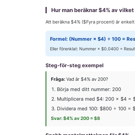
Hur man beräknar $
4
% av vilke
Att beräkna $
4
% ($
Fyra
procent) är enkel
Formel: (Nummer × $
4
) ÷ 100 = Res
Eller förenklat: Nummer × $
0.0400
= Resul
Steg-för-steg exempel
Fråga:
Vad är $
4
% av 200?
Börja med ditt nummer: 200
Multiplicera med $
4
: 200 × $
4
= 
Dividera med 100: $
800
÷ 100 = 
Svar: $
4
% av 200 = $
8