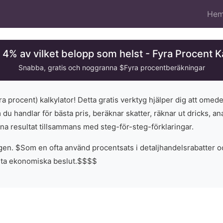
He
4% av vilket belopp som helst - Fyra Procent K
Snabba, gratis och noggranna $
Fyra
procentberäkningar
ra
procent) kalkylator! Detta gratis verktyg hjälper dig att omed
du handlar för bästa pris, beräknar skatter, räknar ut dricks, an
nna resultat tillsammans med steg-för-steg-förklaringar.
gen. $
Som en ofta använd procentsats i detaljhandelsrabatter 
rta ekonomiska beslut.
$
$
$
$