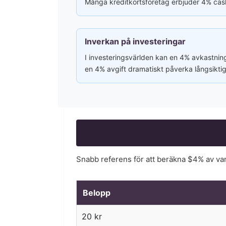
Många kreditkortsföretag erbjuder 4% cashba
Inverkan på investeringar
I investeringsvärlden kan en 4% avkastnin
en 4% avgift dramatiskt påverka långsiktiga
Snabb referens för att beräkna $
4
% av va
Belopp
20
kr