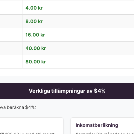
4.00
kr
8.00
kr
16.00
kr
40.00
kr
80.00
kr
Verkliga tillämpningar av $
4
%
öva beräkna $
4
%:
Inkomstberäkning