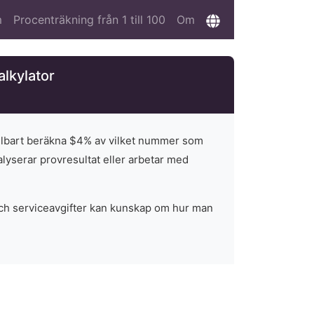
m
Procenträkning från 1 till 100
Om
alkylator
elbart beräkna $
4
% av vilket nummer som
alyserar provresultat eller arbetar med
och serviceavgifter kan kunskap om hur man