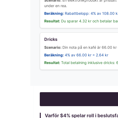
Scenario:
En elektronikprodukt är prissatt
under en rea.
Beräkning:
Rabattbelopp: 4% av 108.00 kr
Resultat:
Du sparar 4.32 kr och betalar ba
Dricks
Scenario:
Din nota på en kafé är 66.00 kr 
Beräkning:
4% av 66.00 kr = 2.64 kr
Resultat:
Total betalning inklusive dricks: 
Varför $
4
% spelar roll i besluts