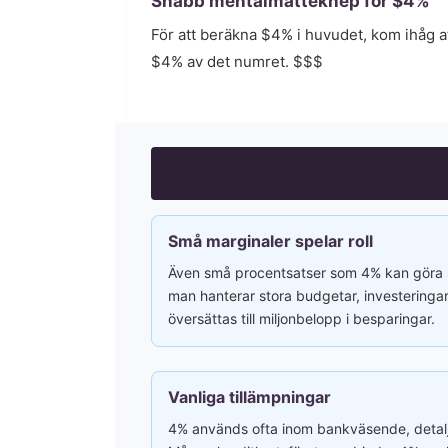
Snabb mentalmatteknep för $
4
%
För att beräkna $
4
% i huvudet, kom ihåg a
$
4
% av det numret. $
$
$
Små marginaler spelar roll
Även små procentsatser som 4% kan göra st
man hanterar stora budgetar, investeringar e
översättas till miljonbelopp i besparingar.
Vanliga tillämpningar
4% används ofta inom bankväsende, detaljh