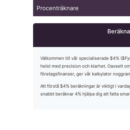
Procenträknare
Beräkna 
Välkommen till vår specialiserade $
4
% ($
Fy
helst med precision och klarhet. Oavsett om 
företagsfinanser, ger vår kalkylator noggra
Att förstå $
4
% beräkningar är viktigt i varda
snabbt beräknar 4% hjälpa dig att fatta sma