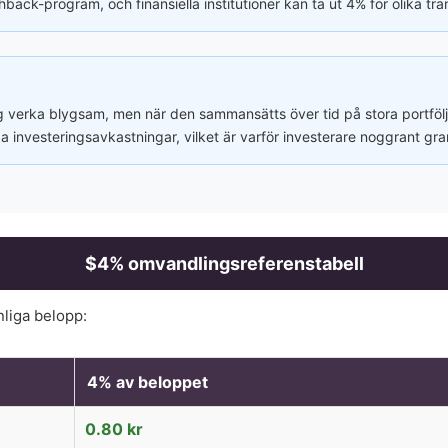
ck-program, och finansiella institutioner kan ta ut 4% för olika tra
g verka blygsam, men när den sammansätts över tid på stora portföl
 investeringsavkastningar, vilket är varför investerare noggrant gran
$
4
% omvandlingsreferenstabell
nliga belopp:
4
% av beloppet
0.80
kr