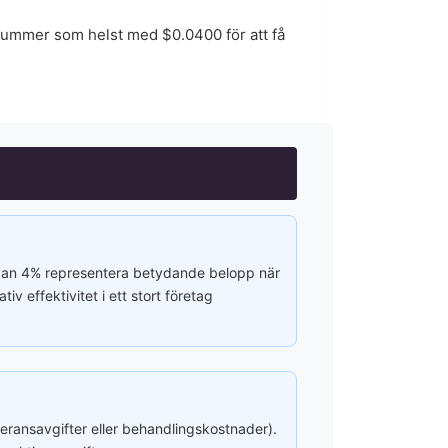
t nummer som helst med $
0.0400
för att få
e kan 4% representera betydande belopp när
v effektivitet i ett stort företag
ransavgifter eller behandlingskostnader).