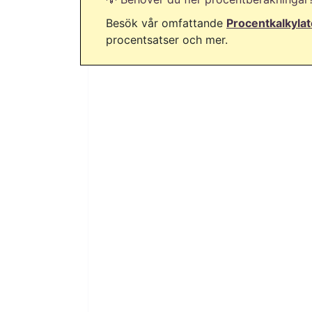
Besök vår omfattande
Procentkalkylat
procentsatser och mer.