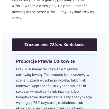
0.7800
w formie dziesiętnej. Po prostu pomnóż
dowolną liczbę przez
0.7800
, aby uzyskać
78
% tej
liczby.
Zrozumienie
78
% w Kontekście
Proporcje Prawie Całkowite
Przy 78% mamy do czynienia z prawie
całkowitą kwotą. Ten procent jest kluczowy w
scenariuszach wysokiego ryzyka, takich jak
końcowe wyprzedaże, krytyczne wskaźniki
sukcesu w medycynie lub inżynierii, lub
kompleksowe ubezpieczenie. Gdy specyfikacje
wymagają 78% czystości, dokładności lub
ukończenia, jest niewiele miejsca na błędy.