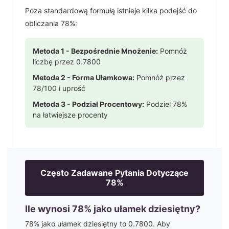
Poza standardową formułą istnieje kilka podejść do
obliczania
78
%:
Metoda 1 - Bezpośrednie Mnożenie:
Pomnóż
liczbę przez
0.7800
Metoda 2 - Forma Ułamkowa:
Pomnóż przez
78
/100 i uprość
Metoda 3 - Podział Procentowy:
Podziel
78
%
na łatwiejsze procenty
Często Zadawane Pytania Dotyczące
78
%
Ile wynosi
78
% jako ułamek dziesiętny?
78
% jako ułamek dziesiętny to
0.7800
. Aby