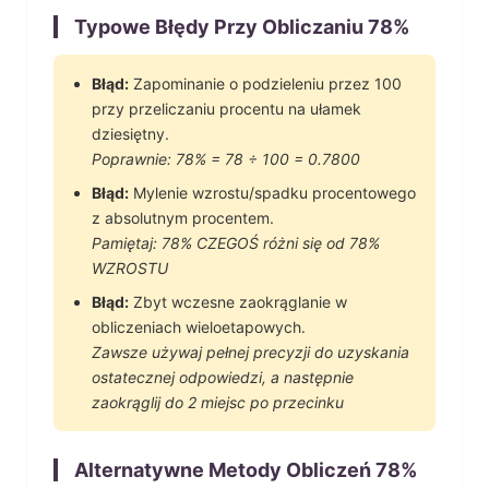
Typowe Błędy Przy Obliczaniu
78
%
Błąd:
Zapominanie o podzieleniu przez 100
przy przeliczaniu procentu na ułamek
dziesiętny.
Poprawnie:
78
% =
78
÷ 100 =
0.7800
Błąd:
Mylenie wzrostu/spadku procentowego
z absolutnym procentem.
Pamiętaj:
78
% CZEGOŚ różni się od
78
%
WZROSTU
Błąd:
Zbyt wczesne zaokrąglanie w
obliczeniach wieloetapowych.
Zawsze używaj pełnej precyzji do uzyskania
ostatecznej odpowiedzi, a następnie
zaokrąglij do 2 miejsc po przecinku
Alternatywne Metody Obliczeń
78
%