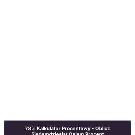
78% Kalkulator Procentowy - Oblicz
Siedemdziesiąt Osiem Procent