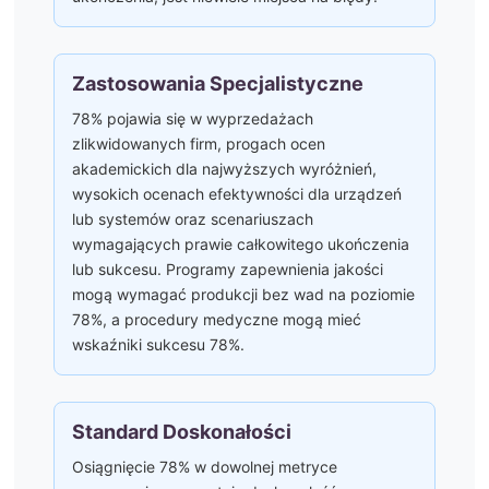
Zastosowania Specjalistyczne
78% pojawia się w wyprzedażach
zlikwidowanych firm, progach ocen
akademickich dla najwyższych wyróżnień,
wysokich ocenach efektywności dla urządzeń
lub systemów oraz scenariuszach
wymagających prawie całkowitego ukończenia
lub sukcesu. Programy zapewnienia jakości
mogą wymagać produkcji bez wad na poziomie
78%, a procedury medyczne mogą mieć
wskaźniki sukcesu 78%.
Standard Doskonałości
Osiągnięcie 78% w dowolnej metryce