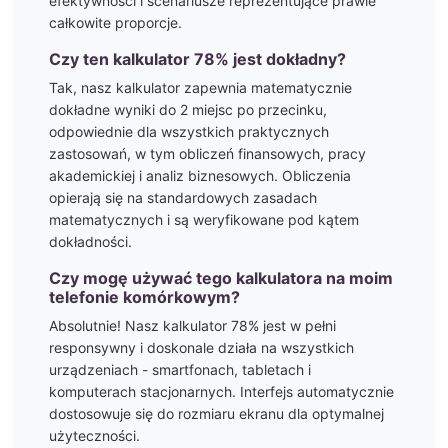
efektywności i scenariusze reprezentujące prawie
całkowite proporcje.
Czy ten kalkulator
78
% jest dokładny?
Tak, nasz kalkulator zapewnia matematycznie
dokładne wyniki do 2 miejsc po przecinku,
odpowiednie dla wszystkich praktycznych
zastosowań, w tym obliczeń finansowych, pracy
akademickiej i analiz biznesowych. Obliczenia
opierają się na standardowych zasadach
matematycznych i są weryfikowane pod kątem
dokładności.
Czy mogę używać tego kalkulatora na moim
telefonie komórkowym?
Absolutnie! Nasz kalkulator
78
% jest w pełni
responsywny i doskonale działa na wszystkich
urządzeniach - smartfonach, tabletach i
komputerach stacjonarnych. Interfejs automatycznie
dostosowuje się do rozmiaru ekranu dla optymalnej
użyteczności.