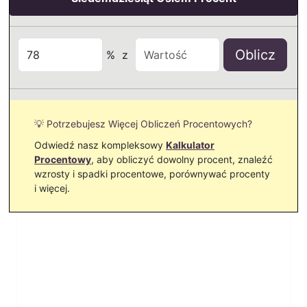
Oblicz
%
z
💡 Potrzebujesz Więcej Obliczeń Procentowych?
Odwiedź nasz kompleksowy
Kalkulator
Procentowy
, aby obliczyć dowolny procent, znaleźć
wzrosty i spadki procentowe, porównywać procenty
i więcej.