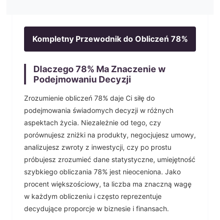
Kompletny Przewodnik do Obliczeń
78
%
Dlaczego
78
% Ma Znaczenie w
Podejmowaniu Decyzji
Zrozumienie obliczeń
78
% daje Ci siłę do
podejmowania świadomych decyzji w różnych
aspektach życia. Niezależnie od tego, czy
porównujesz zniżki na produkty, negocjujesz umowy,
analizujesz zwroty z inwestycji, czy po prostu
próbujesz zrozumieć dane statystyczne, umiejętność
szybkiego obliczania
78
% jest nieoceniona.
Jako
procent większościowy, ta liczba ma znaczną wagę
w każdym obliczeniu i często reprezentuje
decydujące proporcje w biznesie i finansach.