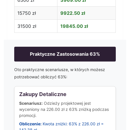
6300
zł
3969.00
zł
15750
zł
9922.50
zł
31500
zł
19845.00
zł
Praktyczne Zastosowania
63
%
Oto praktyczne scenariusze, w których możesz
potrzebować obliczyć
63
%:
Zakupy Detaliczne
Scenariusz:
Odzieży projektowej jest
wyceniony na 226.00 zł z 63% zniżką podczas
promocji.
Obliczenie:
Kwota zniżki: 63% z 226.00 zł =
142.38 zł