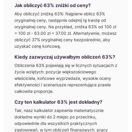
Jak obliczyć
63
% zniżki od ceny?
Aby obliczyć zniżkę
63
%: Najpierw oblicz
63
%
oryginalnej ceny, następnie odejmij tę kwotę od
oryginalnej ceny. Na przykład, zniżka
63
% od 100 zł
= 100 zł -
63.00
zł =
37.00
zł. Alternatywnie, możesz
obliczyć
37
% oryginalnej ceny bezpośrednio, aby
uzyskać cenę końcową.
Kiedy zazwyczaj używałbym obliczeń
63
%?
Obliczenia
63
% pojawiają się w licznych sytuacjach z
życia wziętych:
pozycje większościowego
właściciela, końcowe wyprzedaże, wysokie oceny
efektywności i scenariusze reprezentujące prawie
całkowite proporcje.
Czy ten kalkulator
63
% jest dokładny?
Tak, nasz kalkulator zapewnia matematycznie
dokładne wyniki do 2 miejsc po przecinku,
odpowiednie dla wszystkich praktycznych
zastosowań, w tym obliczeń finansowych, pracy