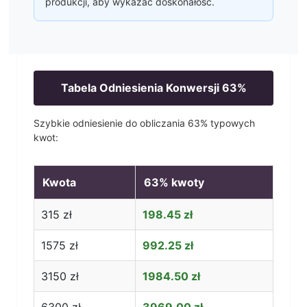
produkcji, aby wykazać doskonałość.
Tabela Odniesienia Konwersji
63
%
Szybkie odniesienie do obliczania
63
% typowych
kwot:
Kwota
63
% kwoty
315
zł
198.45
zł
1575
zł
992.25
zł
3150
zł
1984.50
zł