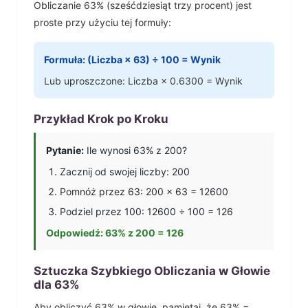
Obliczanie
63
% (
sześćdziesiąt trzy
procent) jest
proste przy użyciu tej formuły:
Formuła: (Liczba ×
63
) ÷ 100 = Wynik
Lub uproszczone: Liczba ×
0.6300
= Wynik
Przykład Krok po Kroku
Pytanie:
Ile wynosi
63
% z 200?
Zacznij od swojej liczby: 200
Pomnóż przez
63
: 200 ×
63
=
12600
Podziel przez 100:
12600
÷ 100 =
126
Odpowiedź:
63
% z 200 =
126
Sztuczka Szybkiego Obliczania w Głowie
dla
63
%
Aby obliczyć
63
% w głowie, pamiętaj, że
63
% =