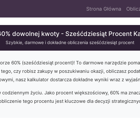
Strona Główna
Oblic
60% dowolnej kwoty - Sześćdziesiąt Procent Ka
Szybkie, darmowe i dokładne obliczenia
sześćdziesiąt
procent
torze
60
% (
sześćdziesiąt
procent)! To darmowe narzędzie poma
d tego, czy robisz zakupy w poszukiwaniu okazji, obliczasz podat
owymi, nasz kalkulator dostarcza dokładne wyniki wraz z wyjaśn
w codziennym życiu.
Jako procent większościowy, 60% ma znacz
bliczenie tego procentu jest kluczowe dla decyzji strategiczny