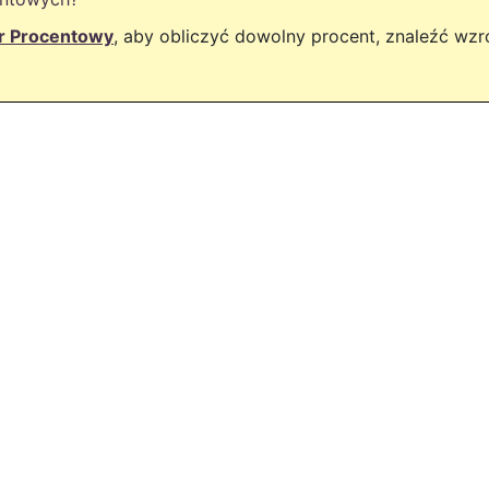
or Procentowy
, aby obliczyć dowolny procent, znaleźć wz