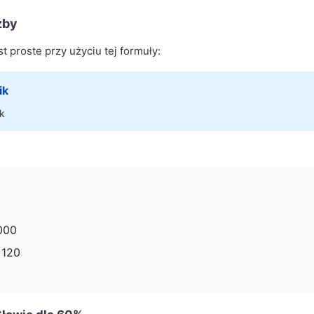
zby
t proste przy użyciu tej formuły:
ik
k
000
=
120