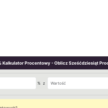
 Kalkulator Procentowy - Oblicz Sześćdziesiąt Pro
%
z
entowych?