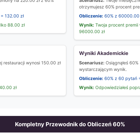
eniony na 220.00 zł z 60%
Scenariusz:
Twoje miesięczn
otrzymujesz 60% procent pre
 = 132.00 zł
Obliczenie:
60% z 60000.00 
lko 88.00 zł
Wynik:
Twoja procent premii 
96000.00 zł
Wyniki Akademickie
 restauracji wynosi 150.00 zł
Scenariusz:
Osiągnąłeś 60% 
wystarczającym wynik.
Obliczenie:
60% z 60 pytań 
40.00 zł
Wynik:
Odpowiedziałeś popr
Kompletny Przewodnik do Obliczeń
60
%