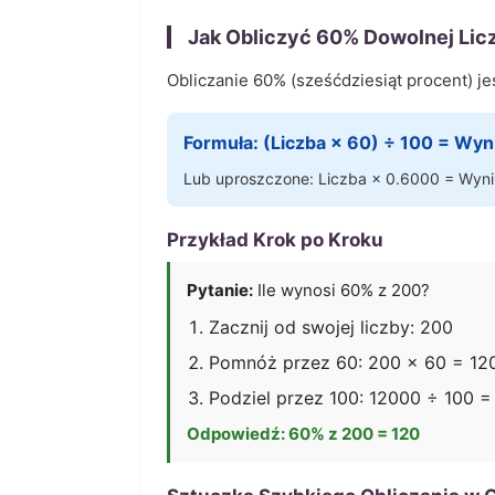
Jak Obliczyć
60
% Dowolnej Lic
Obliczanie
60
% (
sześćdziesiąt
procent) jes
Formuła: (Liczba ×
60
) ÷ 100 = Wyn
Lub uproszczone: Liczba ×
0.6000
= Wyni
Przykład Krok po Kroku
Pytanie:
Ile wynosi
60
% z 200?
Zacznij od swojej liczby: 200
Pomnóż przez
60
: 200 ×
60
=
12
Podziel przez 100:
12000
÷ 100 
Odpowiedź:
60
% z 200 =
120