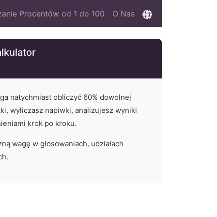
zanie Procentów od 1 do 100
O Nas
lkulator
ga natychmiast obliczyć
60
% dowolnej
ki, wyliczasz napiwki, analizujesz wyniki
ieniami krok po kroku.
ną wagę w głosowaniach, udziałach
ch.