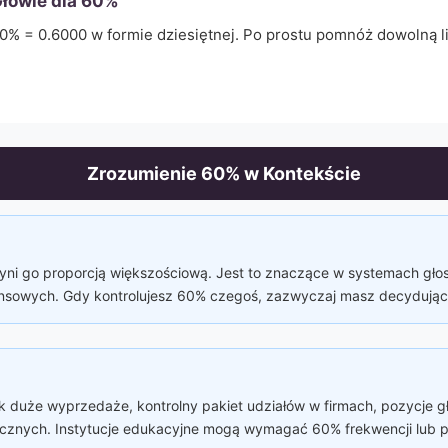
łowie dla
60
%
0
% =
0.6000
w formie dziesiętnej. Po prostu pomnóż dowolną 
Zrozumienie
60
% w Kontekście
yni go proporcją większościową. Jest to znaczące w systemach głos
nansowych. Gdy kontrolujesz 60% czegoś, zazwyczaj masz decydując
k duże wyprzedaże, kontrolny pakiet udziałów w firmach, pozycje 
icznych. Instytucje edukacyjne mogą wymagać 60% frekwencji lub p