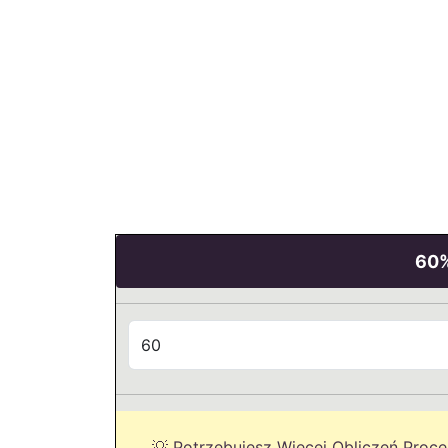
60%
💡 Potrzebujesz Więcej Obliczeń Proc