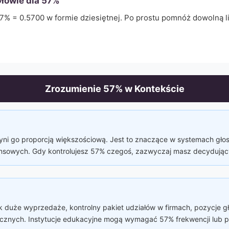
łowie dla
57
%
7
% =
0.5700
w formie dziesiętnej. Po prostu pomnóż dowolną 
Zrozumienie
57
% w Kontekście
yni go proporcją większościową. Jest to znaczące w systemach głos
nansowych. Gdy kontrolujesz 57% czegoś, zazwyczaj masz decydując
k duże wyprzedaże, kontrolny pakiet udziałów w firmach, pozycje 
icznych. Instytucje edukacyjne mogą wymagać 57% frekwencji lub p