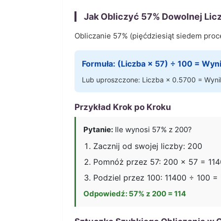
Jak Obliczyć
57
% Dowolnej Lic
Obliczanie
57
% (
pięćdziesiąt siedem
proce
Formuła: (Liczba ×
57
) ÷ 100 = Wyn
Lub uproszczone: Liczba ×
0.5700
= Wyni
Przykład Krok po Kroku
Pytanie:
Ile wynosi
57
% z 200?
Zacznij od swojej liczby: 200
Pomnóż przez
57
: 200 ×
57
=
11
Podziel przez 100:
11400
÷ 100 =
Odpowiedź:
57
% z 200 =
114