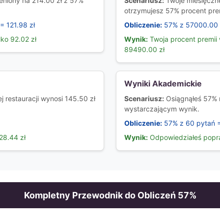
eniony na 214.00 zł z 57%
Scenariusz:
Twoje miesięczn
otrzymujesz 57% procent prem
= 121.98 zł
Obliczenie:
57% z 57000.00 
lko 92.02 zł
Wynik:
Twoja procent premii 
89490.00 zł
Wyniki Akademickie
 restauracji wynosi 145.50 zł
Scenariusz:
Osiągnąłeś 57% 
wystarczającym wynik.
Obliczenie:
57% z 60 pytań 
28.44 zł
Wynik:
Odpowiedziałeś popr
Kompletny Przewodnik do Obliczeń
57
%