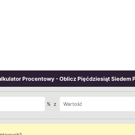
lkulator Procentowy - Oblicz Pięćdziesiąt Siedem 
%
z
entowych?