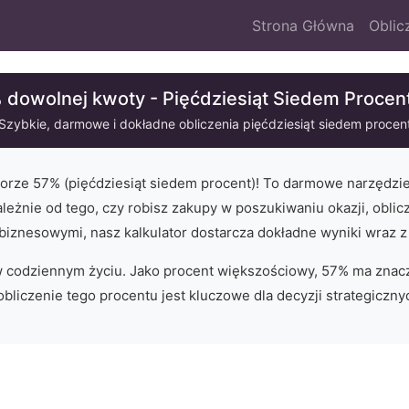
Strona Główna
Oblic
 dowolnej kwoty - Pięćdziesiąt Siedem Procent
Szybkie, darmowe i dokładne obliczenia
pięćdziesiąt siedem
procen
torze
57
% (
pięćdziesiąt siedem
procent)! To darmowe narzędzi
ależnie od tego, czy robisz zakupy w poszukiwaniu okazji, oblic
 biznesowymi, nasz kalkulator dostarcza dokładne wyniki wraz z
w codziennym życiu.
Jako procent większościowy, 57% ma znacz
bliczenie tego procentu jest kluczowe dla decyzji strategiczny