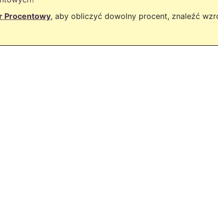
or Procentowy
, aby obliczyć dowolny procent, znaleźć wz