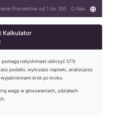
zanie Procentów od 1 do 100
O Nas
 Kalkulator
t
e pomaga natychmiast obliczyć
57
%
zasz podatki, wyliczasz napiwki, analizujesz
 wyjaśnieniami krok po kroku.
ną wagę w głosowaniach, udziałach
ch.