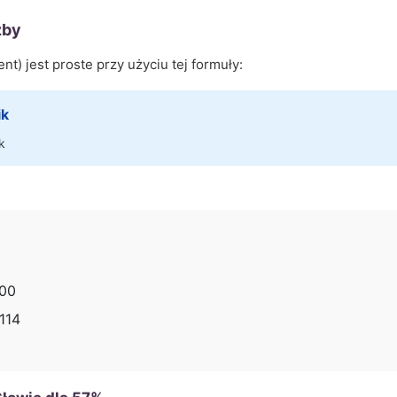
zby
nt) jest proste przy użyciu tej formuły:
ik
k
400
114