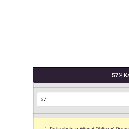
57% Ka
💡 Potrzebujesz Więcej Obliczeń Proc